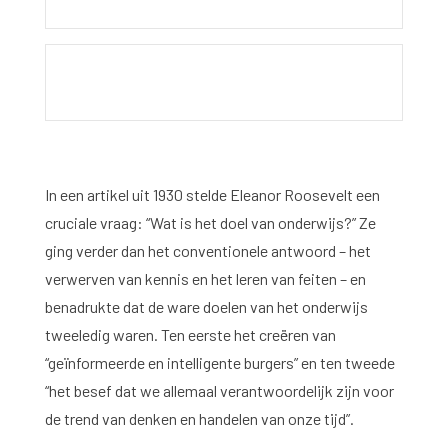
In een artikel uit 1930 stelde Eleanor Roosevelt een
cruciale vraag: “Wat is het doel van onderwijs?” Ze
Home
ging verder dan het conventionele antwoord – het
Bibliotheek
verwerven van kennis en het leren van feiten – en
benadrukte dat de ware doelen van het onderwijs
Onderzoek
tweeledig waren. Ten eerste het creëren van
“geïnformeerde en intelligente burgers” en ten tweede
What are you searching for?
Graduate School
“het besef dat we allemaal verantwoordelijk zijn voor
de trend van denken en handelen van onze tijd”.
Activiteiten