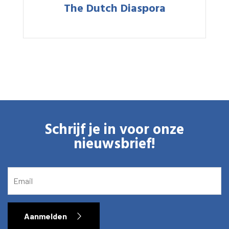
Bibliotheek
The Dutch Diaspora
Onderzoek
What are you searching for?
Graduate School
Activiteiten
Agenda
Schrijf je in voor onze
Over het RIAS
nieuwsbrief!
Contact en Openingstijden
EMAIL
Aanmelden