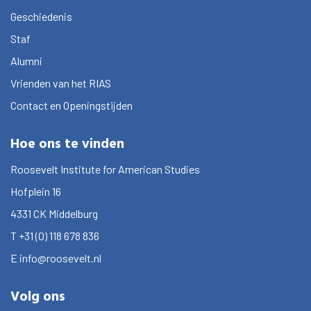
What are you searching for?
Graduate School
Geschiedenis
Staf
Activiteiten
Alumni
Vrienden van het RIAS
Agenda
Contact en Openingstijden
Over het RIAS
Hoe ons te vinden
Contact en Openingstijden
Roosevelt Institute for American Studies
Hofplein 16
4331 CK
Middelburg
T
+31 (0) 118 678 836
E
info@roosevelt.nl
Volg ons